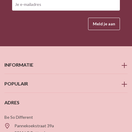
Deze site wordt beschermd door reCAPTCHA en de Google
Privacy
Meld je aan
INFORMATIE
POPULAIR
ADRES
Be So Different
Pannekoekstraat 39a