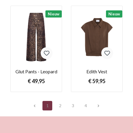
Nieuw
Nieuw
Glut Pants - Leopard
Edith Vest
€ 49,95
€ 59,95
1
2
3
4