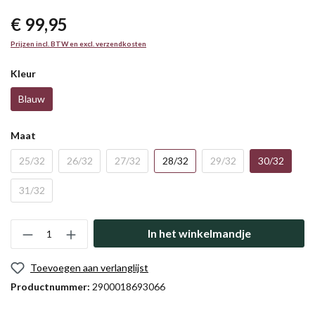
€ 99,95
Prijzen incl. BTW en excl. verzendkosten
Kleur
Blauw
Maat
25/32
26/32
27/32
28/32
29/32
30/32
31/32
In het winkelmandje
Toevoegen aan verlanglijst
Productnummer:
2900018693066