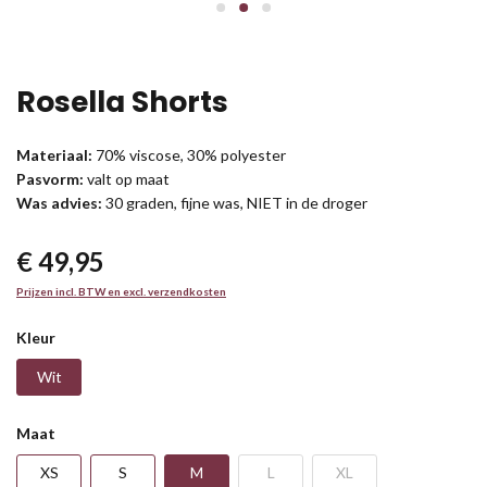
Rosella Shorts
Materiaal:
70% viscose, 30% polyester
Pasvorm:
valt op maat
Was advies:
30 graden, fijne was, NIET in de droger
€ 49,95
Prijzen incl. BTW en excl. verzendkosten
Kleur
Wit
Maat
XS
S
M
L
XL