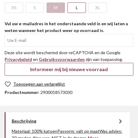
XS
S
M
L
XL
Vul uw e-mailadres in het onderstaande veld in en wij laten u
weten wanneer het product weer op voorraad is.
Uw E-mail
Deze site wordt beschermd door reCAPTCHA en de Google
Privacybeleid
en
Gebruiksvoorwaarden
zijn van toepassing.
Informeer mij bij nieuwe voorraad
Toevoegen aan verlanglijst
Productnummer:
2900018573030
Beschrijving
Materiaal: 100% katoenPasvorm: valt op maatWas advies:
30 graden, fijne was, NIET in de droger
Meer