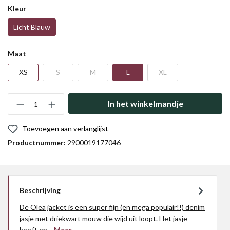
Kleur
Licht Blauw
Maat
XS
S
M
L
XL
In het winkelmandje
Toevoegen aan verlanglijst
Productnummer:
2900019177046
Beschrijving
De Olea jacket is een super fijn (en mega populair!!) denim
jasje met driekwart mouw die wijd uit loopt. Het jasje
heeft op…
Meer