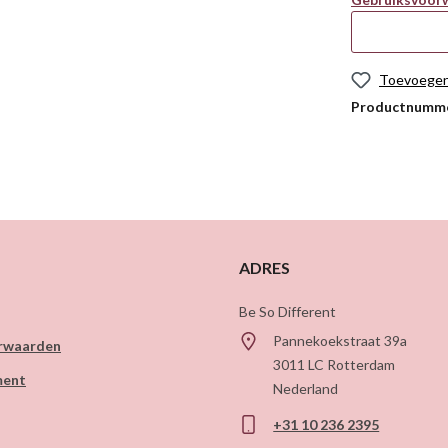
Toevoegen 
Productnumm
ADRES
Be So Different
Pannekoekstraat 39a
rwaarden
3011 LC
Rotterdam
ment
Nederland
+31 10 236 2395