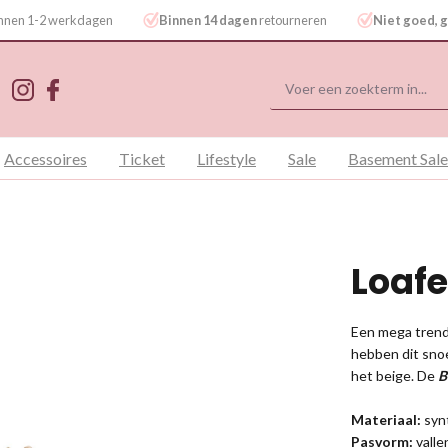
binnen 1-2 werkdagen
Binnen 14 dagen
retourneren
Niet goed, g
Accessoires
Ticket
Lifestyle
Sale
Basement Sale
Loaf
Een mega trend;
hebben dit snoe
het beige. De
B
Materiaal:
syn
Pasvorm:
valle