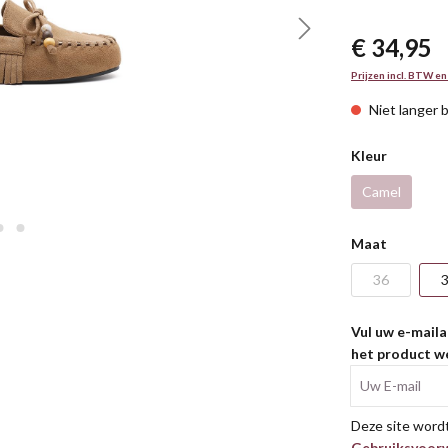
€ 34,95
Prijzen incl. BTW en
Niet langer 
Kleur
Camel
Maat
36
Vul uw e-maila
het product we
Uw E-mail
Deze site wor
Gebruiksvoor