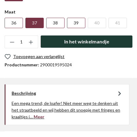
Maat
36
37
38
39
40
41
In het winkelmandje
Toevoegen aan verlanglijst
Productnummer:
2900019595024
Beschrijving
Een mega trend; de loafer! Niet meer weg te denken uit
het straatbeeld en wij hebben dit snoepje met fringes en
kraaltjes i…
Meer