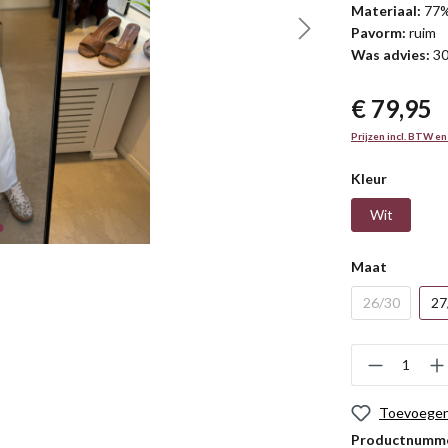
Materiaal:
77%
Pavorm:
ruim
Was advies:
30
€ 79,95
Prijzen incl. BTW en
Kleur
Wit
Maat
26/30
27
Toevoegen 
Productnumm