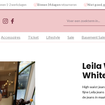
binnen 1-2 werkdagen
Binnen 14 dagen
retourneren
Niet goed, g
Accessoires
Ticket
Lifestyle
Sale
Basement Sale
Leila
Whit
High waist jean
fijne Leila jea
de jeans in maa