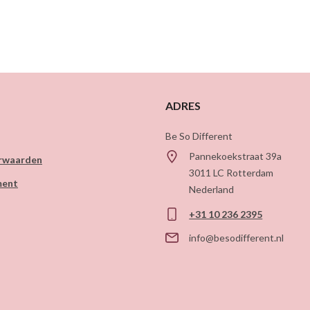
ADRES
Be So Different
Pannekoekstraat 39a
rwaarden
3011 LC
Rotterdam
ment
Nederland
+31 10 236 2395
info@besodifferent.nl