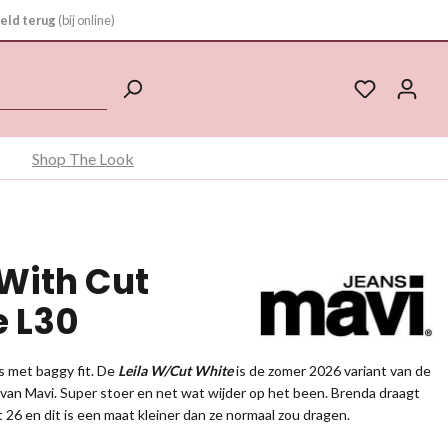
eld terug
(bij online)
Shop The Look
 With Cut
e L30
s met baggy fit. De
Leila W/Cut White
is de zomer 2026 variant van de
ns van Mavi. Super stoer en net wat wijder op het been. Brenda draagt
t 26 en dit is een maat kleiner dan ze normaal zou dragen.