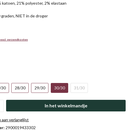
 katoen, 21% polyester, 2% elastaan
 graden, NIET in de droger
 excl. verzendkosten
/30
28/30
29/30
30/30
31/30
In het winkelmandje
aan verlanglijst
er:
2900019433302