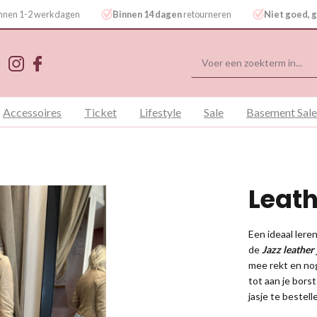
binnen 1-2 werkdagen
Binnen 14 dagen
retourneren
Niet goed, g
Accessoires
Ticket
Lifestyle
Sale
Basement Sale
Leath
Een ideaal lere
de
Jazz leather
mee rekt en nog 
tot aan je bors
jasje te bestell