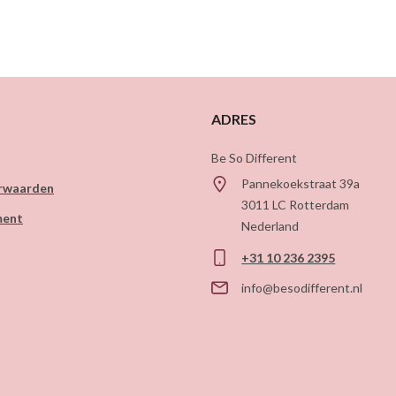
ADRES
Be So Different
Pannekoekstraat 39a
rwaarden
3011 LC
Rotterdam
ment
Nederland
+31 10 236 2395
info@besodifferent.nl