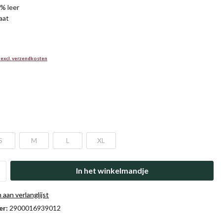
% leer
aat
 excl. verzendkosten
S
M
L
XL
In het winkelmandje
aan verlanglijst
er:
2900016939012