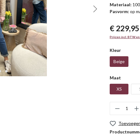
Materiaal:
100
Pasvorm:
op m
€ 229,95
Prijzen incl. BTW en
Kleur
Beige
Maat
XS
Toevoegen 
Productnumm