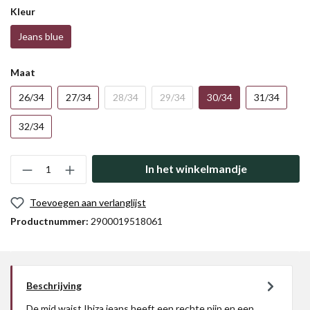
Kleur
Jeans blue
Maat
26/34
27/34
28/34
29/34
30/34
31/34
32/34
In het winkelmandje
Toevoegen aan verlanglijst
Productnummer:
2900019518061
Beschrijving
De mid waist Ibiza jeans heeft een rechte pijp en een