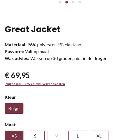
Great Jacket
Materiaal:
96% polyester, 4% elastaan
Pasvorm:
Valt op maat
Was advies:
Wassen op 30 graden, niet in de droger
€ 69,95
Prijzen incl. BTW en excl. verzendkosten
Kleur
Beige
Maat
XS
S
M
L
XL