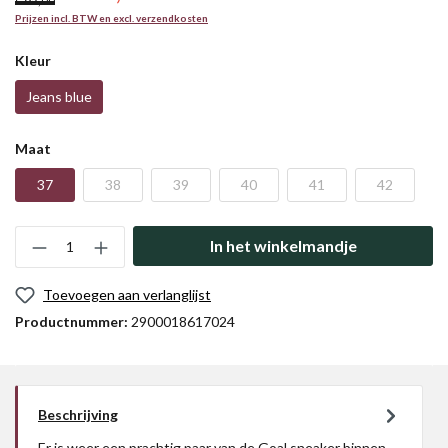
€ 95,00
Prijzen incl. BTW en excl. verzendkosten
Kleur
Jeans blue
Maat
37
38
39
40
41
42
In het winkelmandje
Toevoegen aan verlanglijst
Productnummer:
2900018617024
Beschrijving
Er is weer een prachtig paar van de Goal sneaker binnen.