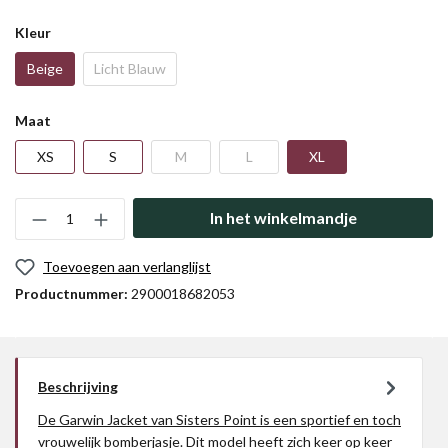
Kleur
Beige
Licht Blauw
Maat
XS
S
M
L
XL
In het winkelmandje
Toevoegen aan verlanglijst
Productnummer:
2900018682053
Beschrijving
De Garwin Jacket van Sisters Point is een sportief en toch
vrouwelijk bomberjasje. Dit model heeft zich keer op keer