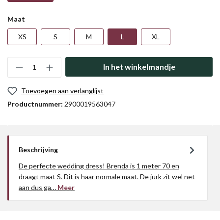
Maat
XS
S
M
L
XL
In het winkelmandje
Toevoegen aan verlanglijst
Productnummer:
2900019563047
Beschrijving
De perfecte wedding dress! Brenda is 1 meter 70 en
draagt maat S. Dit is haar normale maat. De jurk zit wel net
aan dus ga…
Meer