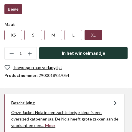
Beige
Maat
XS
S
M
L
XL
In het winkelmandje
Toevoegen aan verlanglijst
Productnummer:
2900018937054
Beschrijving
Onze Jacket Nola in een zachte beige kleur is een
oversized katoenen jas. De Nola heeft grote zakken aan de
voorkant en een…
Meer